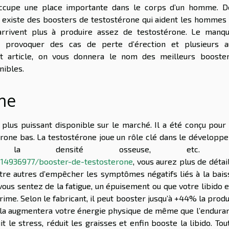
occupe une place importante dans le corps d’un homme. D
l existe des boosters de testostérone qui aident les hommes q
'arrivent plus à produire assez de testostérone. Le manq
t provoquer des cas de perte d’érection et plusieurs a
et article, on vous donnera le nom des meilleurs booste
nibles.
me
e plus puissant disponible sur le marché. Il a été conçu pour
rone bas. La testostérone joue un rôle clé dans le développ
o, la densité osseuse, etc. 
14936977/booster-de-testosterone
, vous aurez plus de détai
tre autres d’empêcher les symptômes négatifs liés à la bais
us sentez de la fatigue, un épuisement ou que votre libido e
rime. Selon le fabricant, il peut booster jusqu’à +44% la prod
ela augmentera votre énergie physique de même que l’enduranc
 le stress, réduit les graisses et enfin booste la libido. Tou