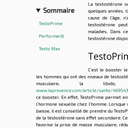
La testostérone 
Sommaire
quelques années, i
cause de l’âge, n
TestoPrime
testostérone peu
maladies. Dans c
Performer8
testostérone dispo
Testo Max
TestoPri
C’est le booster l
les hommes qui ont des niveaux de testosté
musculaire, la libid
www.laprovence.com/article/sante/469543
ce booster. En effet, TestoPrime permet en
l’hormone sexuelle chez l’homme. Lorsque vo
baisse, il est conseillé de prendre du TestoP
de la testostérone sans effet secondaire. C
favorise la prise de masse musculaire, réduit