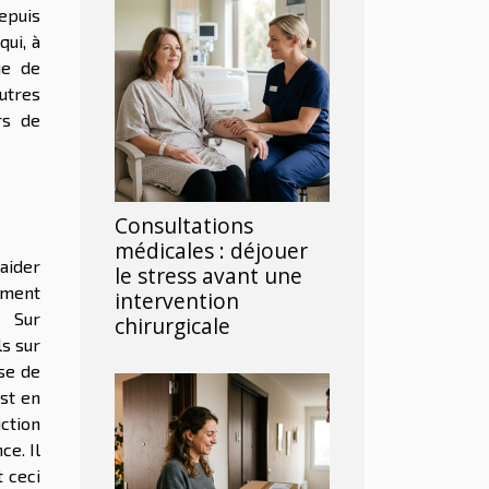
epuis
ui, à
ue de
utres
rs de
Consultations
médicales : déjouer
 aider
le stress avant une
ement
intervention
Sur
chirurgicale
ls sur
se de
st en
uction
e. Il
t ceci