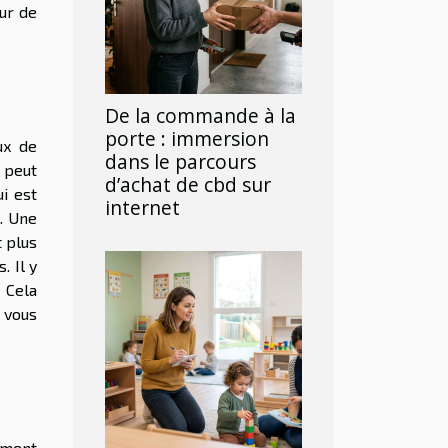
eur de
De la commande à la
porte : immersion
ux de
dans le parcours
i peut
d’achat de cbd sur
i est
internet
e. Une
t plus
. Il y
 Cela
 vous
ement