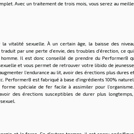
omplet. Avec un traitement de trois mois, vous serez au meill
 la vitalité sexuelle. À un certain âge, la baisse des nivea
 traduit par une perte d’envie, des troubles d’érection, ce qu
 homme. Il est donc conseillé de prendre du Performer8 qu
 sexuelle et vous permet de retrouver votre libido de jeuness
ugmenter l’endurance au lit, avoir des érections plus dures e
tc. Performer8 est fabriqué à base d'ingrédients 100% naturels
e forme spéciale de fer facile à assimiler pour l’organisme.
’avoir des érections susceptibles de durer plus longtemps,
sexuel.
ergie et la force. En d’autres termes, il est conçu spécifiqu