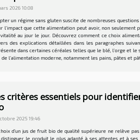
mars 2026 10:08
pter un régime sans gluten suscite de nombreuses questions su
r l’impact que cette alimentation peut avoir, non seulement p
 vitalité au jour le jour. Découvrez comment ce choix alimen
ers des explications détaillées dans les paragraphes suivan
sente dans certaines céréales telles que le blé, l’orge et le s
s de l’alimentation moderne, notamment les pains, pâtes et pâti
s critères essentiels pour identifier
o
octobre 2025 19:46
choix d’un jus de fruit bio de qualité supérieure ne relève pa
e distinguer le produit le plus adapté à ses attentes et à ses