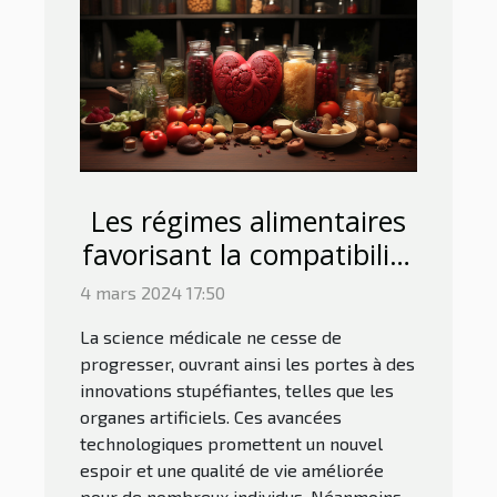
Les régimes alimentaires
favorisant la compatibilité
avec les organes artificiels
4 mars 2024 17:50
La science médicale ne cesse de
progresser, ouvrant ainsi les portes à des
innovations stupéfiantes, telles que les
organes artificiels. Ces avancées
technologiques promettent un nouvel
espoir et une qualité de vie améliorée
pour de nombreux individus. Néanmoins,