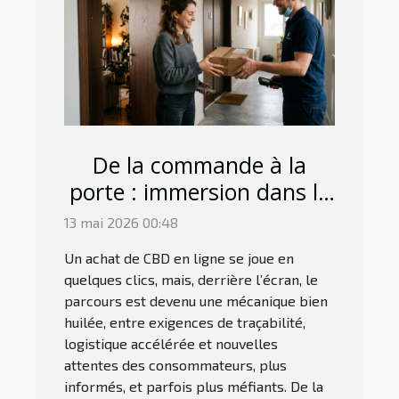
De la commande à la
porte : immersion dans le
parcours d’achat de cbd
13 mai 2026 00:48
sur internet
Un achat de CBD en ligne se joue en
quelques clics, mais, derrière l’écran, le
parcours est devenu une mécanique bien
huilée, entre exigences de traçabilité,
logistique accélérée et nouvelles
attentes des consommateurs, plus
informés, et parfois plus méfiants. De la