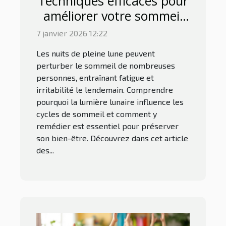
Techniques efficaces pour
améliorer votre sommeil
lors de nuits de pleine
7 janvier 2026 12:22
lune
Les nuits de pleine lune peuvent
perturber le sommeil de nombreuses
personnes, entraînant fatigue et
irritabilité le lendemain. Comprendre
pourquoi la lumière lunaire influence les
cycles de sommeil et comment y
remédier est essentiel pour préserver
son bien-être. Découvrez dans cet article
des...