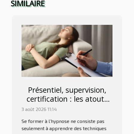
SIMILAIRE
Présentiel, supervision,
certification : les atouts
d'une bonne formation à
3 août 2026 11:14
l'hypnose à Avignon
Se former à l’hypnose ne consiste pas
seulement à apprendre des techniques