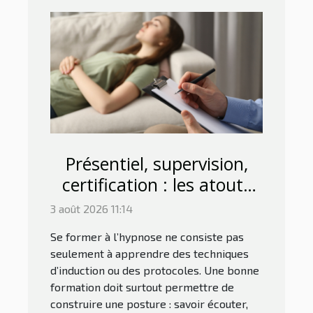
Présentiel, supervision,
certification : les atouts
d'une bonne formation à
3 août 2026 11:14
l'hypnose à Avignon
Se former à l’hypnose ne consiste pas
seulement à apprendre des techniques
d’induction ou des protocoles. Une bonne
formation doit surtout permettre de
construire une posture : savoir écouter,