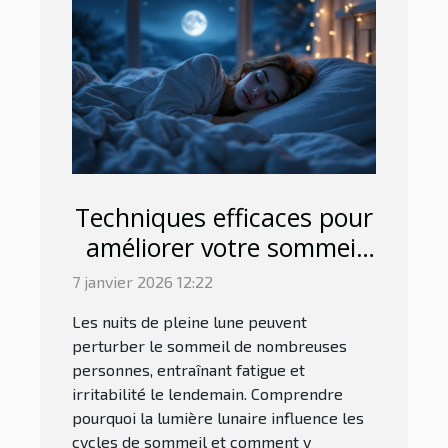
Techniques efficaces pour
améliorer votre sommeil
lors de nuits de pleine
7 janvier 2026 12:22
lune
Les nuits de pleine lune peuvent
perturber le sommeil de nombreuses
personnes, entraînant fatigue et
irritabilité le lendemain. Comprendre
pourquoi la lumière lunaire influence les
cycles de sommeil et comment y