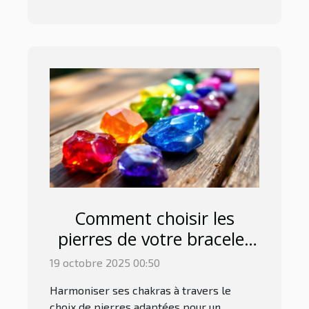
Comment choisir les
pierres de votre bracelet
pour harmoniser les
19 octobre 2025 00:50
chakras ?
Harmoniser ses chakras à travers le
choix de pierres adaptées pour un