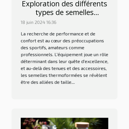
Exploration des différents
types de semelles
thermoformées et leurs
18 juin 2024 16:36
adaptations spécifiques
La recherche de performance et de
aux besoins des sportifs
confort est au cœur des préoccupations
des sportifs, amateurs comme
professionnels. L'équipement joue un rôle
déterminant dans leur quête d'excellence,
et au-delà des tenues et des accessoires,
les semelles thermoformées se révèlent
être des alliées de taille....