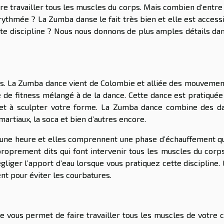
re travailler tous les muscles du corps. Mais combien d‘entre
ythmée ? La Zumba danse le fait très bien et elle est accessi
ette discipline ? Nous nous donnons de plus amples détails da
ls. La Zumba dance vient de Colombie et alliée des mouvemen
 de fitness mélangé à de la dance. Cette dance est pratiquée
n et à sculpter votre forme. La Zumba dance combine des d
martiaux, la soca et bien d’autres encore.
une heure et elles comprennent une phase d’échauffement qui
 proprement dits qui font intervenir tous les muscles du corp
ger l’apport d’eau lorsque vous pratiquez cette discipline. E
ent pour éviter les courbatures.
e vous permet de faire travailler tous les muscles de votre c