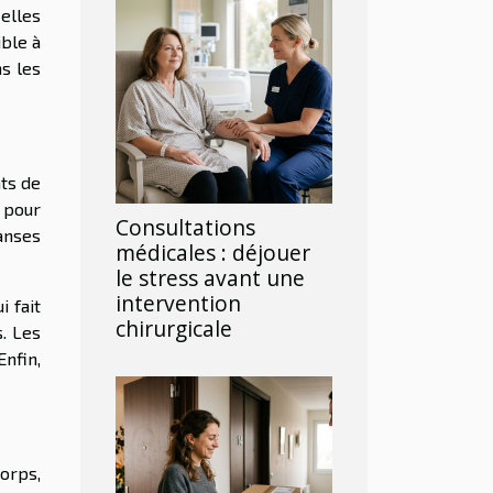
 elles
ble à
ns les
ts de
 pour
Consultations
anses
médicales : déjouer
le stress avant une
intervention
 fait
chirurgicale
s. Les
nfin,
orps,