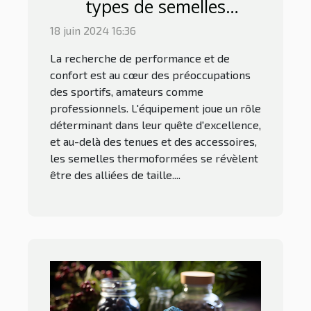
types de semelles
thermoformées et leurs
18 juin 2024 16:36
adaptations spécifiques
La recherche de performance et de
aux besoins des sportifs
confort est au cœur des préoccupations
des sportifs, amateurs comme
professionnels. L'équipement joue un rôle
déterminant dans leur quête d'excellence,
et au-delà des tenues et des accessoires,
les semelles thermoformées se révèlent
être des alliées de taille....