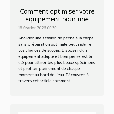
Comment optimiser votre
équipement pour une
session de pêche à la
18 février 2026 00:30
carpe réussie ?
Aborder une session de pêche à la carpe
sans préparation optimale peut réduire
vos chances de succès. Disposer d'un
équipement adapté et bien pensé est la
clé pour attirer les plus beaux spécimens
et profiter pleinement de chaque
moment au bord de l’eau. Découvrez à
travers cet article comment...