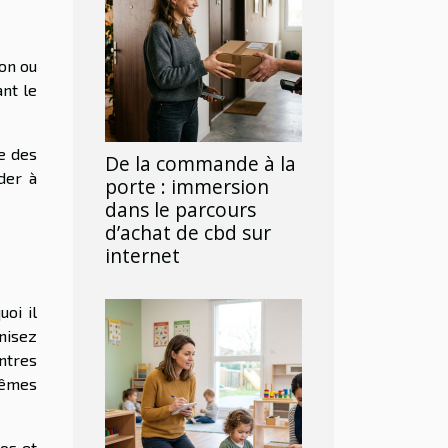
ion ou
ant le
re des
De la commande à la
der à
porte : immersion
dans le parcours
d’achat de cbd sur
internet
uoi il
nisez
ntres
mêmes
éos et