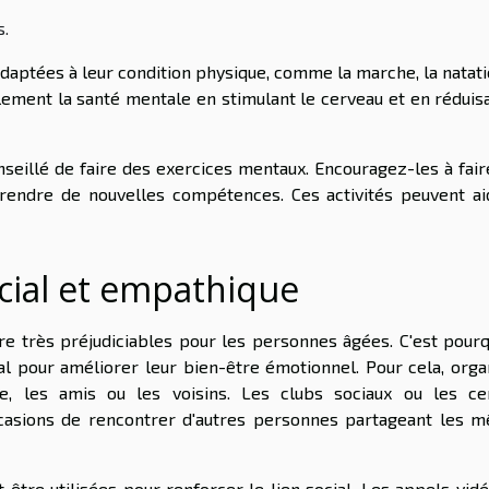
s.
adaptées à leur condition physique, comme la marche, la natat
alement la santé mentale en stimulant le cerveau et en réduis
conseillé de faire des exercices mentaux. Encouragez-les à fai
prendre de nouvelles compétences. Ces activités peuvent ai
cial et empathique
tre très préjudiciables pour les personnes âgées. C'est pourq
ial pour améliorer leur bien-être émotionnel. Pour cela, orga
le, les amis ou les voisins. Les clubs sociaux ou les ce
casions de rencontrer d'autres personnes partageant les 
 être utilisées pour renforcer le lien social. Les appels vid