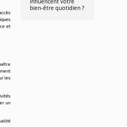
influencent votre
bien-être quotidien ?
accès
iques
ce et
aître
ement
ui les
ivités
er un
ualité