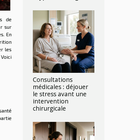
ns de
r sur
es. En
rition
er les
Voici
Consultations
médicales : déjouer
le stress avant une
intervention
chirurgicale
 santé
partie