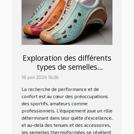
Exploration des différents
types de semelles
thermoformées et leurs
18 juin 2024 16:36
adaptations spécifiques
La recherche de performance et de
aux besoins des sportifs
confort est au cœur des préoccupations
des sportifs, amateurs comme
professionnels. L'équipement joue un rôle
déterminant dans leur quête d'excellence,
et au-delà des tenues et des accessoires,
les semelles thermoformées se révèlent