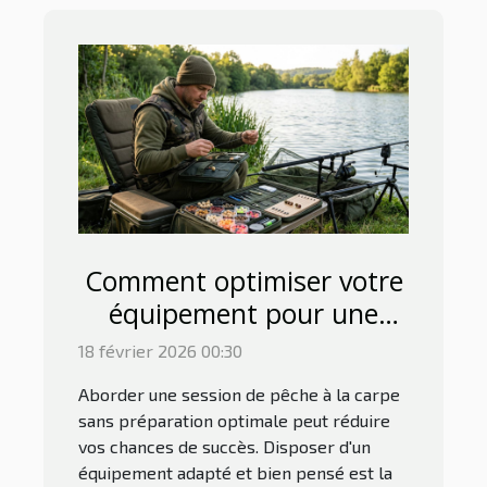
Comment optimiser votre
équipement pour une
session de pêche à la
18 février 2026 00:30
carpe réussie ?
Aborder une session de pêche à la carpe
sans préparation optimale peut réduire
vos chances de succès. Disposer d'un
équipement adapté et bien pensé est la