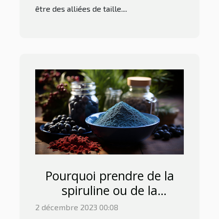
être des alliées de taille....
Pourquoi prendre de la
spiruline ou de la
phycocyanine pour le
2 décembre 2023 00:08