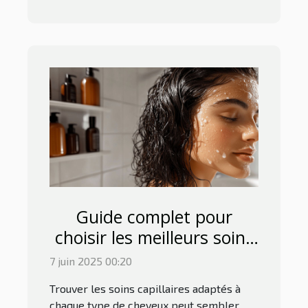
Guide complet pour
choisir les meilleurs soins
capillaires adaptés à
7 juin 2025 00:20
chaque type de cheveux
Trouver les soins capillaires adaptés à
chaque type de cheveux peut sembler