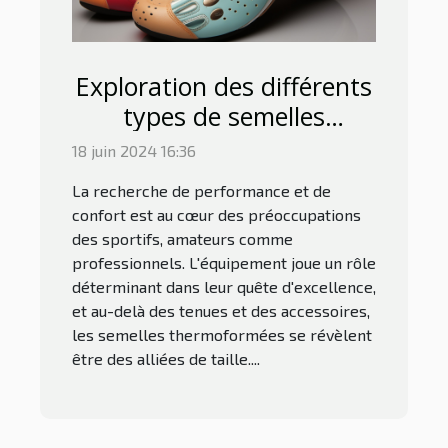
Exploration des différents
types de semelles
thermoformées et leurs
18 juin 2024 16:36
adaptations spécifiques
La recherche de performance et de
aux besoins des sportifs
confort est au cœur des préoccupations
des sportifs, amateurs comme
professionnels. L'équipement joue un rôle
déterminant dans leur quête d'excellence,
et au-delà des tenues et des accessoires,
les semelles thermoformées se révèlent
être des alliées de taille....