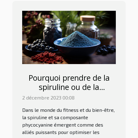
Pourquoi prendre de la
spiruline ou de la
phycocyanine pour le
2 décembre 2023 00:08
sport ?
Dans le monde du fitness et du bien-être,
la spiruline et sa composante
phycocyanine émergent comme des
alliés puissants pour optimiser les