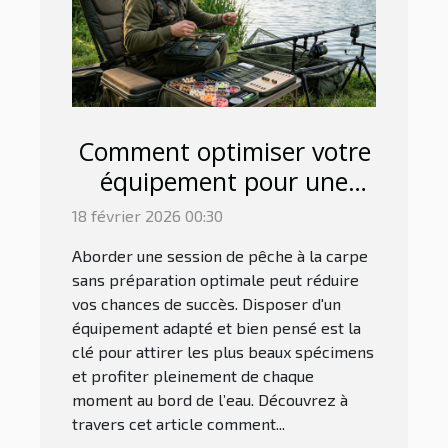
Comment optimiser votre
équipement pour une
session de pêche à la
18 février 2026 00:30
carpe réussie ?
Aborder une session de pêche à la carpe
sans préparation optimale peut réduire
vos chances de succès. Disposer d'un
équipement adapté et bien pensé est la
clé pour attirer les plus beaux spécimens
et profiter pleinement de chaque
moment au bord de l’eau. Découvrez à
travers cet article comment...