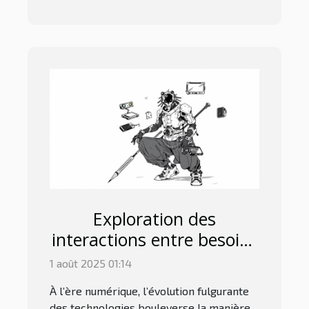
Exploration des
interactions entre besoins
humains et technologies
1 août 2025 01:14
modernes
À l’ère numérique, l’évolution fulgurante
des technologies bouleverse la manière